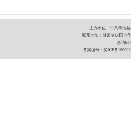
主办单位：中共华池县
联系地址：甘肃省庆阳市华池
总访问
备案编号：
陇ICP备180002