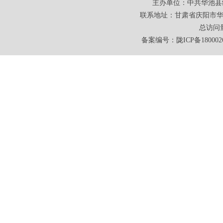
主办单位：中共华池县
联系地址：甘肃省庆阳市华池
总访问
备案编号：
陇ICP备180002