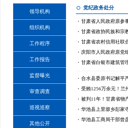
党纪政务处分
领导机构
甘肃省人民政府原参
组织机构
甘肃省政协民族和宗
甘肃省农村信用社联
工作程序
庆阳市人民政府原党
工作报告
甘肃省白银市建筑管
监督曝光
合水县委原书记解平
受贿1256万余元！
审查调查
被判11年！甘肃省
巡视巡察
华池县上里塬乡彭家
华池县工商局干部曾
其他公开